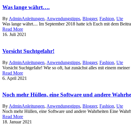
Was lange währt….
By
Admin
Anleitungen
,
Anwendungstipps
,
Blogger
,
Fashion
,
Ute
Was lange währt.... Im September 2018 hatte ich Euch mit dem Beitrag 
Read More
16. Juli 2021
Vorsicht Suchtgefahr!
By
Admin
Anleitungen
,
Anwendungstipps
,
Blogger
,
Fashion
,
Ute
Vorsicht Suchtgefahr! Wie so oft, hat zunächst alles mit einem meine
Read More
6. April 2021
Noch mehr Hüllen, eine Software und andere Wahrhe
By
Admin
Anleitungen
,
Anwendungstipps
,
Blogger
,
Fashion
,
Ute
Noch mehr Hüllen, eine Software und andere Wahrheiten Eine Wahrheit
Read More
18. Januar 2021