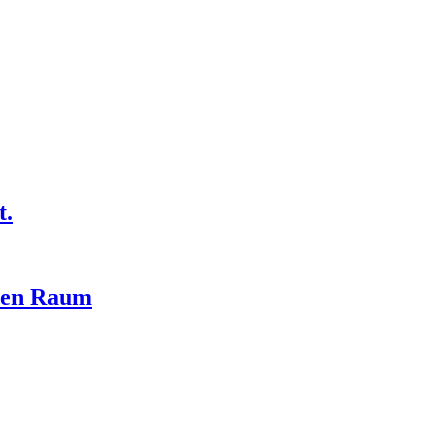
t.
ren Raum