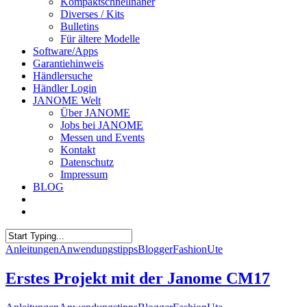
Kompaktschnellnäher
Diverses / Kits
Bulletins
Für ältere Modelle
Software/Apps
Garantiehinweis
Händlersuche
Händler Login
JANOME Welt
Über JANOME
Jobs bei JANOME
Messen und Events
Kontakt
Datenschutz
Impressum
BLOG
Anleitungen
Anwendungstipps
Blogger
Fashion
Ute
Erstes Projekt mit der Janome CM17