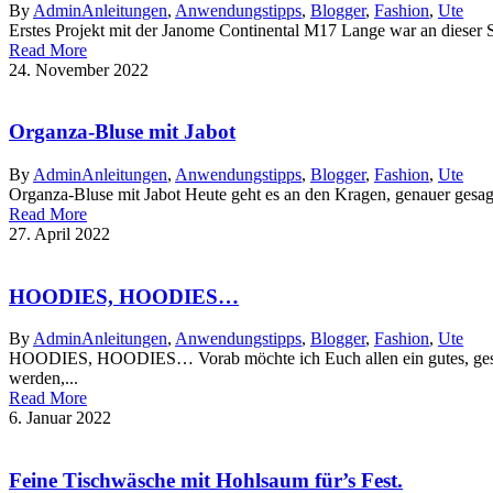
By
Admin
Anleitungen
,
Anwendungstipps
,
Blogger
,
Fashion
,
Ute
Erstes Projekt mit der Janome Continental M17 Lange war an dieser Ste
Read More
24. November 2022
Organza-Bluse mit Jabot
By
Admin
Anleitungen
,
Anwendungstipps
,
Blogger
,
Fashion
,
Ute
Organza-Bluse mit Jabot Heute geht es an den Kragen, genauer gesagt 
Read More
27. April 2022
HOODIES, HOODIES…
By
Admin
Anleitungen
,
Anwendungstipps
,
Blogger
,
Fashion
,
Ute
HOODIES, HOODIES… Vorab möchte ich Euch allen ein gutes, gesunde
werden,...
Read More
6. Januar 2022
Feine Tischwäsche mit Hohlsaum für’s Fest.