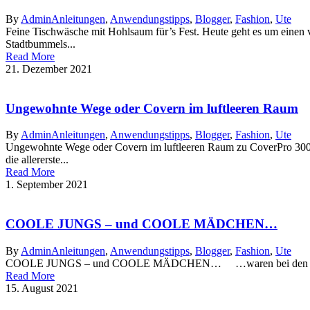
By
Admin
Anleitungen
,
Anwendungstipps
,
Blogger
,
Fashion
,
Ute
Feine Tischwäsche mit Hohlsaum für’s Fest. Heute geht es um einen 
Stadtbummels...
Read More
21. Dezember 2021
Ungewohnte Wege oder Covern im luftleeren Raum
By
Admin
Anleitungen
,
Anwendungstipps
,
Blogger
,
Fashion
,
Ute
Ungewohnte Wege oder Covern im luftleeren Raum zu CoverPro 3
die allererste...
Read More
1. September 2021
COOLE JUNGS – und COOLE MÄDCHEN…
By
Admin
Anleitungen
,
Anwendungstipps
,
Blogger
,
Fashion
,
Ute
COOLE JUNGS – und COOLE MÄDCHEN… …waren bei den olympischen 
Read More
15. August 2021