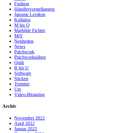
Fashion
Händlervorstellungen
Janome Lexikon
Kullaloo
M bis Q
Mathilde Fichter
MiY
Neuheiten
News
Patchwork
Patchworknähen
Quilt
R bis U
Software
Sticken
Termine
Ute
Video-Blogging
Archiv
November 2022
April 2022
Januar 2022