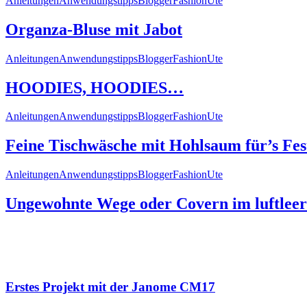
Anleitungen
Anwendungstipps
Blogger
Fashion
Ute
Organza-Bluse mit Jabot
Anleitungen
Anwendungstipps
Blogger
Fashion
Ute
HOODIES, HOODIES…
Anleitungen
Anwendungstipps
Blogger
Fashion
Ute
Feine Tischwäsche mit Hohlsaum für’s Fes
Anleitungen
Anwendungstipps
Blogger
Fashion
Ute
Ungewohnte Wege oder Covern im luftlee
Erstes Projekt mit der Janome CM17