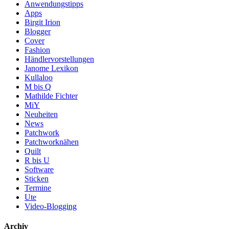
Anwendungstipps
Apps
Birgit Irion
Blogger
Cover
Fashion
Händlervorstellungen
Janome Lexikon
Kullaloo
M bis Q
Mathilde Fichter
MiY
Neuheiten
News
Patchwork
Patchworknähen
Quilt
R bis U
Software
Sticken
Termine
Ute
Video-Blogging
Archiv