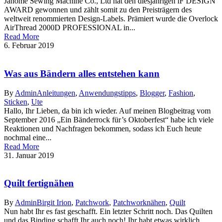
Janome Sewing Machine Co., Ltd hat den diesjährigen iF DESIGN
AWARD gewonnen und zählt somit zu den Preisträgern des
weltweit renommierten Design-Labels. Prämiert wurde die Overlock
AirThread 2000D PROFESSIONAL in...
Read More
6. Februar 2019
Was aus Bändern alles entstehen kann
By
Admin
Anleitungen
,
Anwendungstipps
,
Blogger
,
Fashion
,
Sticken
,
Ute
Hallo, Ihr Lieben, da bin ich wieder. Auf meinen Blogbeitrag vom
September 2016 „Ein Bänderrock für’s Oktoberfest“ habe ich viele
Reaktionen und Nachfragen bekommen, sodass ich Euch heute
nochmal eine...
Read More
31. Januar 2019
Quilt fertignähen
By
Admin
Birgit Irion
,
Patchwork
,
Patchworknähen
,
Quilt
Nun habt Ihr es fast geschafft. Ein letzter Schritt noch. Das Quilten
und das Binding schafft Ihr auch noch! Ihr habt etwas wirklich