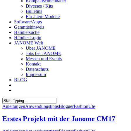
Kompaktschnellnäher
Diverses / Kits
Bulletins
Für ältere Modelle
Software/Apps
Garantiehinweis
Händlersuche
Händler Login
JANOME Welt
Über JANOME
Jobs bei JANOME
Messen und Events
Kontakt
Datenschutz
Impressum
BLOG
Anleitungen
Anwendungstipps
Blogger
Fashion
Ute
Erstes Projekt mit der Janome CM17