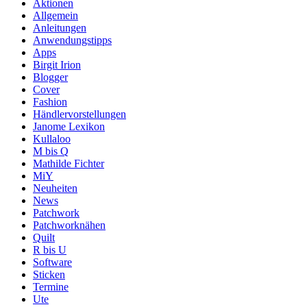
Aktionen
Allgemein
Anleitungen
Anwendungstipps
Apps
Birgit Irion
Blogger
Cover
Fashion
Händlervorstellungen
Janome Lexikon
Kullaloo
M bis Q
Mathilde Fichter
MiY
Neuheiten
News
Patchwork
Patchworknähen
Quilt
R bis U
Software
Sticken
Termine
Ute