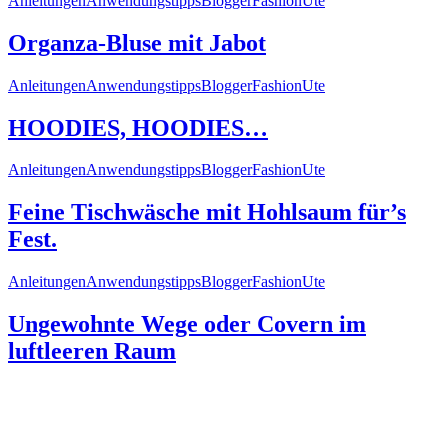
Anleitungen
Anwendungstipps
Blogger
Fashion
Ute
Organza-Bluse mit Jabot
Anleitungen
Anwendungstipps
Blogger
Fashion
Ute
HOODIES, HOODIES…
Anleitungen
Anwendungstipps
Blogger
Fashion
Ute
Feine Tischwäsche mit Hohlsaum für’s
Fest.
Anleitungen
Anwendungstipps
Blogger
Fashion
Ute
Ungewohnte Wege oder Covern im
luftleeren Raum