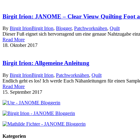
Birgit Irion: JANOME – Clear Vieuw Quilting Foot 
By
Birgit Irion
Birgit Irion
,
Blogger
,
Patchworknähen
,
Quilt
Dieser Fuß eignet sich hervorragend um eine genaue Nahtzugabe einzuh
Read More
18. Oktober 2017
Birgit Irion: Allgemeine Anleitung
By
Birgit Irion
Birgit Irion
,
Patchworknähen
,
Quilt
Endlich geht es los! Ich werde Euch Nähanleitungen für einen Sample
Read More
15. September 2017
Kategorien