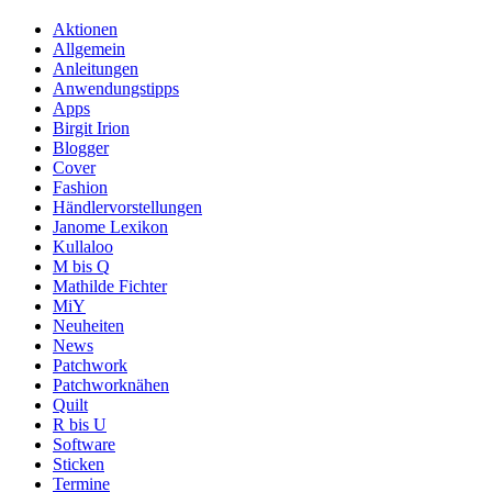
Aktionen
Allgemein
Anleitungen
Anwendungstipps
Apps
Birgit Irion
Blogger
Cover
Fashion
Händlervorstellungen
Janome Lexikon
Kullaloo
M bis Q
Mathilde Fichter
MiY
Neuheiten
News
Patchwork
Patchworknähen
Quilt
R bis U
Software
Sticken
Termine