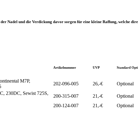
 der Nadel und die Verdickung davor sorgen für eine kleine Raffung, welche dir
Artikelnummer
UVP
Standard Opt
tinental M7P,
202-096-005
26,-€
Optional
5
, 230DC, Sewist 725S,
200-315-007
21,-€
Optional
200-124-007
21,-€
Optional