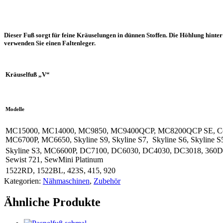
Dieser Fuß sorgt für feine Kräuselungen in dünnen Stoffen. Die Höhlung hinter
verwenden Sie einen Faltenleger.
Kräuselfuß „V“
Modelle
MC15000, MC14000, MC9850, MC9400QCP, MC8200QCP SE, Con
MC6700P, MC6650, Skyline S9, Skyline S7, Skyline S6, Skyline S
Skyline S3, MC6600P, DC7100, DC6030, DC4030, DC3018, 360DC
Sewist 721, SewMini Platinum
1522RD, 1522BL, 423S, 415, 920
Kategorien:
Nähmaschinen
,
Zubehör
Ähnliche Produkte