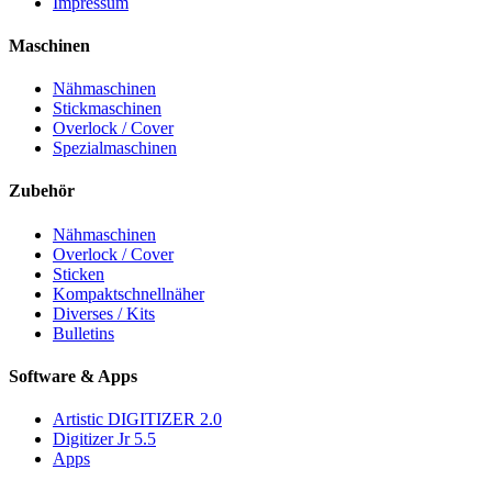
Impressum
Maschinen
Nähmaschinen
Stickmaschinen
Overlock / Cover
Spezialmaschinen
Zubehör
Nähmaschinen
Overlock / Cover
Sticken
Kompaktschnellnäher
Diverses / Kits
Bulletins
Software & Apps
Artistic DIGITIZER 2.0
Digitizer Jr 5.5
Apps