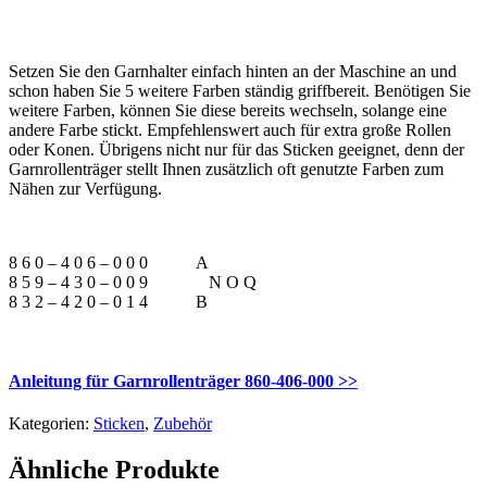
Setzen Sie den Garnhalter einfach hinten an der Maschine an und
schon haben Sie 5 weitere Farben ständig griffbereit. Benötigen Sie
weitere Farben, können Sie diese bereits wechseln, solange eine
andere Farbe stickt. Empfehlenswert auch für extra große Rollen
oder Konen. Übrigens nicht nur für das Sticken geeignet, denn der
Garnrollenträger stellt Ihnen zusätzlich oft genutzte Farben zum
Nähen zur Verfügung.
8 6 0 – 4 0 6 – 0 0 0
A
8 5 9 – 4 3 0 – 0 0 9
N O Q
8 3 2 – 4 2 0 – 0 1 4
B
Anleitung für Garnrollenträger 860-406-000 >>
Kategorien:
Sticken
,
Zubehör
Ähnliche Produkte