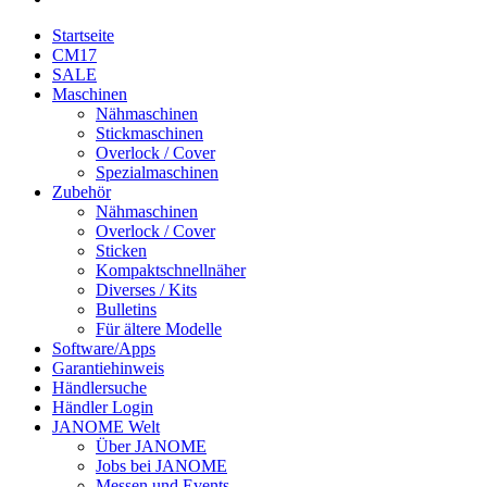
Startseite
CM17
SALE
Maschinen
Nähmaschinen
Stickmaschinen
Overlock / Cover
Spezialmaschinen
Zubehör
Nähmaschinen
Overlock / Cover
Sticken
Kompaktschnellnäher
Diverses / Kits
Bulletins
Für ältere Modelle
Software/Apps
Garantiehinweis
Händlersuche
Händler Login
JANOME Welt
Über JANOME
Jobs bei JANOME
Messen und Events