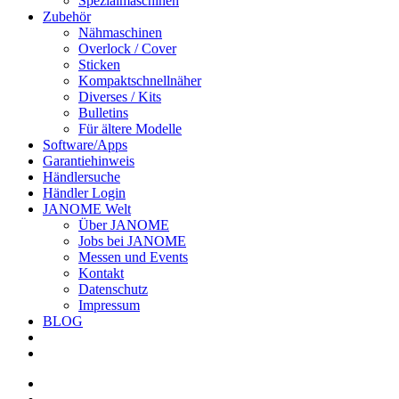
Spezialmaschinen
Zubehör
Nähmaschinen
Overlock / Cover
Sticken
Kompaktschnellnäher
Diverses / Kits
Bulletins
Für ältere Modelle
Software/Apps
Garantiehinweis
Händlersuche
Händler Login
JANOME Welt
Über JANOME
Jobs bei JANOME
Messen und Events
Kontakt
Datenschutz
Impressum
BLOG