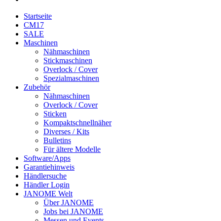
Startseite
CM17
SALE
Maschinen
Nähmaschinen
Stickmaschinen
Overlock / Cover
Spezialmaschinen
Zubehör
Nähmaschinen
Overlock / Cover
Sticken
Kompaktschnellnäher
Diverses / Kits
Bulletins
Für ältere Modelle
Software/Apps
Garantiehinweis
Händlersuche
Händler Login
JANOME Welt
Über JANOME
Jobs bei JANOME
Messen und Events