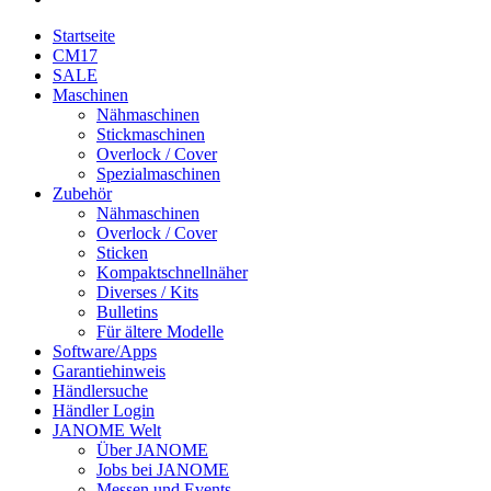
Startseite
CM17
SALE
Maschinen
Nähmaschinen
Stickmaschinen
Overlock / Cover
Spezialmaschinen
Zubehör
Nähmaschinen
Overlock / Cover
Sticken
Kompaktschnellnäher
Diverses / Kits
Bulletins
Für ältere Modelle
Software/Apps
Garantiehinweis
Händlersuche
Händler Login
JANOME Welt
Über JANOME
Jobs bei JANOME
Messen und Events