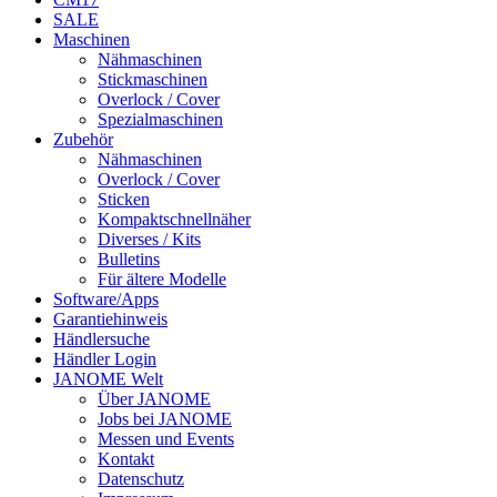
SALE
Maschinen
Nähmaschinen
Stickmaschinen
Overlock / Cover
Spezialmaschinen
Zubehör
Nähmaschinen
Overlock / Cover
Sticken
Kompaktschnellnäher
Diverses / Kits
Bulletins
Für ältere Modelle
Software/Apps
Garantiehinweis
Händlersuche
Händler Login
JANOME Welt
Über JANOME
Jobs bei JANOME
Messen und Events
Kontakt
Datenschutz