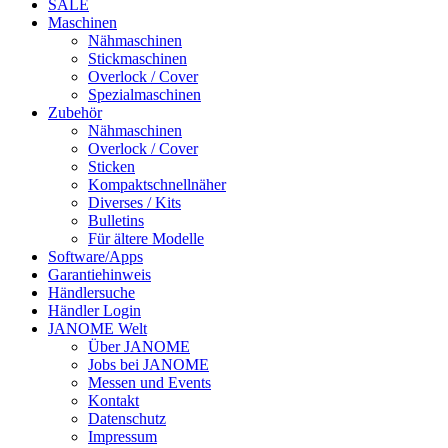
SALE
Maschinen
Nähmaschinen
Stickmaschinen
Overlock / Cover
Spezialmaschinen
Zubehör
Nähmaschinen
Overlock / Cover
Sticken
Kompaktschnellnäher
Diverses / Kits
Bulletins
Für ältere Modelle
Software/Apps
Garantiehinweis
Händlersuche
Händler Login
JANOME Welt
Über JANOME
Jobs bei JANOME
Messen und Events
Kontakt
Datenschutz
Impressum