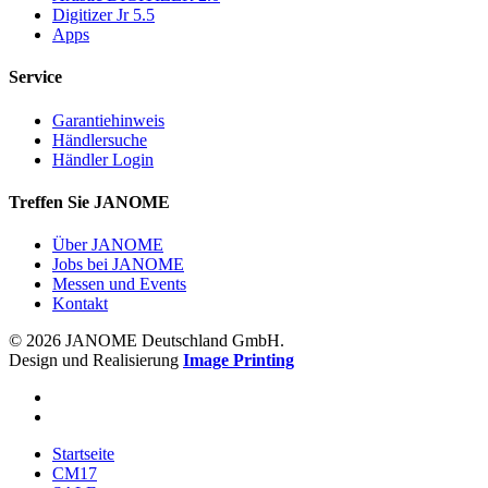
Digitizer Jr 5.5
Apps
Service
Garantiehinweis
Händlersuche
Händler Login
Treffen Sie JANOME
Über JANOME
Jobs bei JANOME
Messen und Events
Kontakt
© 2026 JANOME Deutschland GmbH.
Design und Realisierung
Image Printing
Startseite
CM17