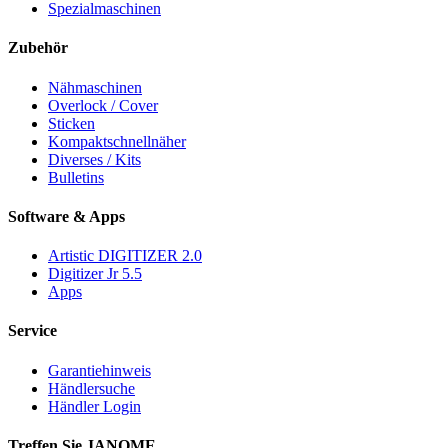
Spezialmaschinen
Zubehör
Nähmaschinen
Overlock / Cover
Sticken
Kompaktschnellnäher
Diverses / Kits
Bulletins
Software & Apps
Artistic DIGITIZER 2.0
Digitizer Jr 5.5
Apps
Service
Garantiehinweis
Händlersuche
Händler Login
Treffen Sie JANOME