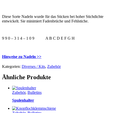
Diese Sorte Nadeln wurde für das Sticken bei hoher Stichdichte
entwickelt. Sie minimiert Fadenbrüche und Fehlstiche.
9 9 0 – 3 1 4 – 1 0 9
A B C D E F G H
Hinweise zu Nadeln >>
Kategorien:
Diverses / Kits
,
Zubehör
Ähnliche Produkte
Zubehör
,
Bulletins
Spulenhalter
Zubehör
,
Bulletins