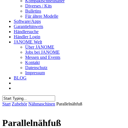
Kompaktschnellnäher
Diverses / Kits
Bulletins
Für ältere Modelle
Software/Apps
Garantiehinweis
Händlersuche
Händler Login
JANOME Welt
Über JANOME
Jobs bei JANOME
Messen und Events
Kontakt
Datenschutz
Impressum
BLOG
Start
Zubehör
Nähmaschinen
Parallelnähfuß
Parallelnähfuß