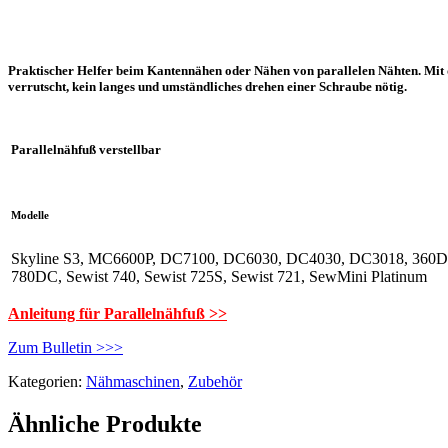
Praktischer Helfer beim Kantennähen oder Nähen von parallelen Nähten. Mit de
verrutscht, kein langes und umständliches drehen einer Schraube nötig.
Parallelnähfuß verstellbar
Modelle
Skyline S3, MC6600P, DC7100, DC6030, DC4030, DC3018, 360D
780DC, Sewist 740, Sewist 725S, Sewist 721, SewMini Platinum
Anleitung für Parallelnähfuß >>
Zum Bulletin >>>
Kategorien:
Nähmaschinen
,
Zubehör
Ähnliche Produkte