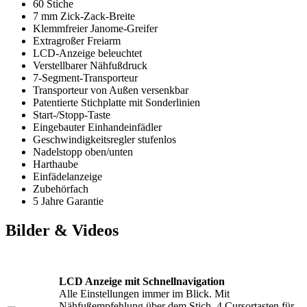
60 Stiche
7 mm Zick-Zack-Breite
Klemmfreier Janome-Greifer
Extragroßer Freiarm
LCD-Anzeige beleuchtet
Verstellbarer Nähfußdruck
7-Segment-Transporteur
Transporteur von Außen versenkbar
Patentierte Stichplatte mit Sonderlinien
Start-/Stopp-Taste
Eingebauter Einhandeinfädler
Geschwindigkeitsregler stufenlos
Nadelstopp oben/unten
Harthaube
Einfädelanzeige
Zubehörfach
5 Jahre Garantie
Bilder & Videos
LCD Anzeige mit Schnellnavigation
Alle Einstellungen immer im Blick. Mit
Nähfußempfehlung über dem Stich. 4 Cursortasten für