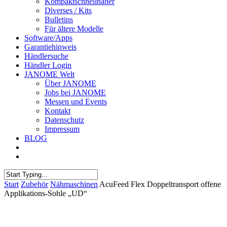
Kompaktschnellnäher
Diverses / Kits
Bulletins
Für ältere Modelle
Software/Apps
Garantiehinweis
Händlersuche
Händler Login
JANOME Welt
Über JANOME
Jobs bei JANOME
Messen und Events
Kontakt
Datenschutz
Impressum
BLOG
Start
Zubehör
Nähmaschinen
AcuFeed Flex Doppeltransport offene
Applikations-Sohle „UD“