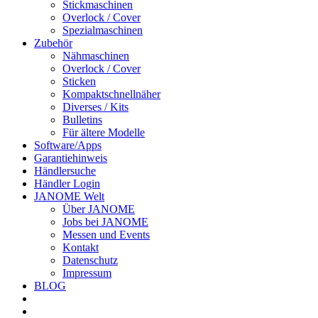
Stickmaschinen
Overlock / Cover
Spezialmaschinen
Zubehör
Nähmaschinen
Overlock / Cover
Sticken
Kompaktschnellnäher
Diverses / Kits
Bulletins
Für ältere Modelle
Software/Apps
Garantiehinweis
Händlersuche
Händler Login
JANOME Welt
Über JANOME
Jobs bei JANOME
Messen und Events
Kontakt
Datenschutz
Impressum
BLOG