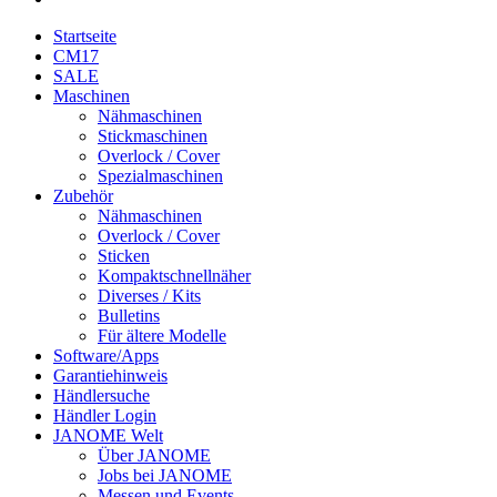
Startseite
CM17
SALE
Maschinen
Nähmaschinen
Stickmaschinen
Overlock / Cover
Spezialmaschinen
Zubehör
Nähmaschinen
Overlock / Cover
Sticken
Kompaktschnellnäher
Diverses / Kits
Bulletins
Für ältere Modelle
Software/Apps
Garantiehinweis
Händlersuche
Händler Login
JANOME Welt
Über JANOME
Jobs bei JANOME
Messen und Events