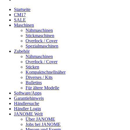
Startseite
CM17
SALE
Maschinen
Nähmaschinen
Stickmaschinen
Overlock / Cover
Spezialmaschinen
Zubehör
Nähmaschinen
Overlock / Cover
Sticken
Kompaktschnellnäher
Diverses / Kits
Bulletins
Für ältere Modelle
Software/Apps
Garantiehinweis
Händlersuche
Händler Login
JANOME Welt
Über JANOME
Jobs bei JANOME
Messen und Events