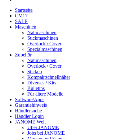
Startseite
CM17
SALE
Maschinen
Nähmaschinen
Stickmaschinen
Overlock / Cover
Spezialmaschinen
Zubehör
Nähmaschinen
Overlock / Cover
Sticken
Kompaktschnellnäher
Diverses / Kits
Bulletins
Für ältere Modelle
Software/Apps
Garantiehinweis
Händlersuche
Händler Login
JANOME Welt
Über JANOME
Jobs bei JANOME
Messen und Events