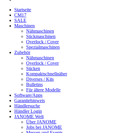
Startseite
CM17
SALE
Maschinen
Nähmaschinen
Stickmaschinen
Overlock / Cover
Spezialmaschinen
Zubehör
Nähmaschinen
Overlock / Cover
Sticken
Kompaktschnellnäher
Diverses / Kits
Bulletins
Für ältere Modelle
Software/Apps
Garantiehinweis
Händlersuche
Händler Login
JANOME Welt
Über JANOME
Jobs bei JANOME
Messen und Events