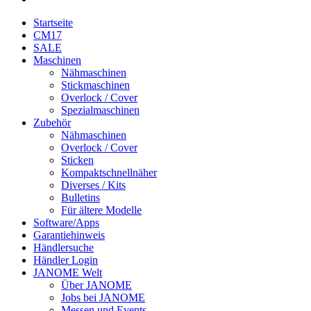
Startseite
CM17
SALE
Maschinen
Nähmaschinen
Stickmaschinen
Overlock / Cover
Spezialmaschinen
Zubehör
Nähmaschinen
Overlock / Cover
Sticken
Kompaktschnellnäher
Diverses / Kits
Bulletins
Für ältere Modelle
Software/Apps
Garantiehinweis
Händlersuche
Händler Login
JANOME Welt
Über JANOME
Jobs bei JANOME
Messen und Events