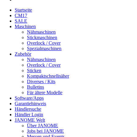
Startseite
CM17
SALE
Maschinen
Nähmaschinen
Stickmaschinen
Overlock / Cover
Spezialmaschinen
Zubehör
Nähmaschinen
Overlock / Cover
Sticken
Kompaktschnellnäher
Diverses / Kits
Bulletins
Für ältere Modelle
Software/Apps
Garantiehinweis
Händlersuche
Händler Login
JANOME Welt
Über JANOME
Jobs bei JANOME
Messen und Events