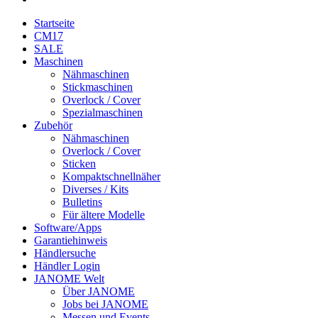
Startseite
CM17
SALE
Maschinen
Nähmaschinen
Stickmaschinen
Overlock / Cover
Spezialmaschinen
Zubehör
Nähmaschinen
Overlock / Cover
Sticken
Kompaktschnellnäher
Diverses / Kits
Bulletins
Für ältere Modelle
Software/Apps
Garantiehinweis
Händlersuche
Händler Login
JANOME Welt
Über JANOME
Jobs bei JANOME
Messen und Events