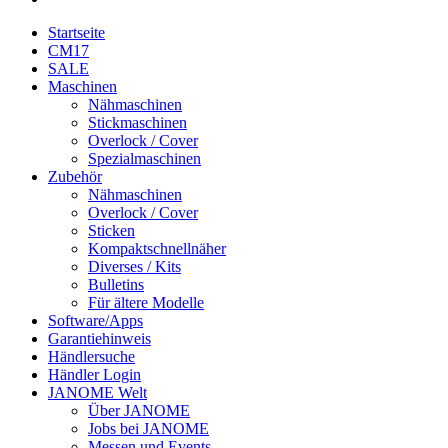
Startseite
CM17
SALE
Maschinen
Nähmaschinen
Stickmaschinen
Overlock / Cover
Spezialmaschinen
Zubehör
Nähmaschinen
Overlock / Cover
Sticken
Kompaktschnellnäher
Diverses / Kits
Bulletins
Für ältere Modelle
Software/Apps
Garantiehinweis
Händlersuche
Händler Login
JANOME Welt
Über JANOME
Jobs bei JANOME
Messen und Events